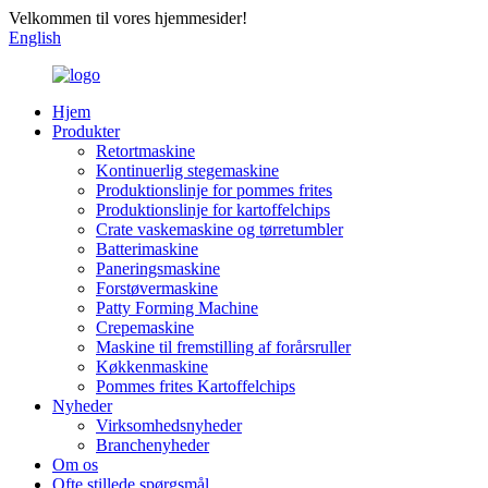
Velkommen til vores hjemmesider!
English
Hjem
Produkter
Retortmaskine
Kontinuerlig stegemaskine
Produktionslinje for pommes frites
Produktionslinje for kartoffelchips
Crate vaskemaskine og tørretumbler
Batterimaskine
Paneringsmaskine
Forstøvermaskine
Patty Forming Machine
Crepemaskine
Maskine til fremstilling af forårsruller
Køkkenmaskine
Pommes frites Kartoffelchips
Nyheder
Virksomhedsnyheder
Branchenyheder
Om os
Ofte stillede spørgsmål