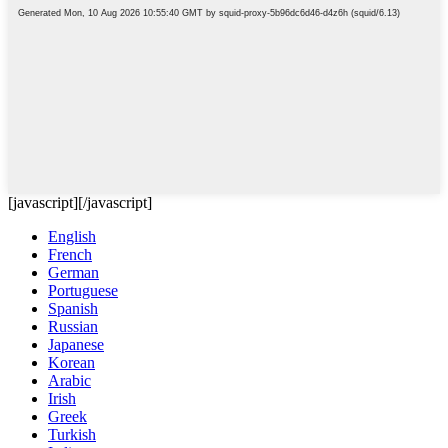
[javascript]
[/javascript]
English
French
German
Portuguese
Spanish
Russian
Japanese
Korean
Arabic
Irish
Greek
Turkish