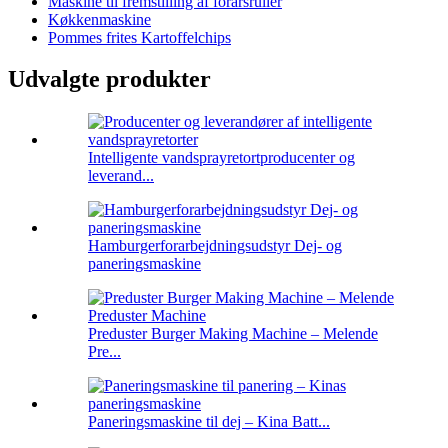
Maskine til fremstilling af forårsruller
Køkkenmaskine
Pommes frites Kartoffelchips
Udvalgte produkter
Intelligente vandsprayretortproducenter og
leverand...
Hamburgerforarbejdningsudstyr Dej- og
paneringsmaskine
Preduster Burger Making Machine – Melende
Pre...
Paneringsmaskine til dej – Kina Batt...