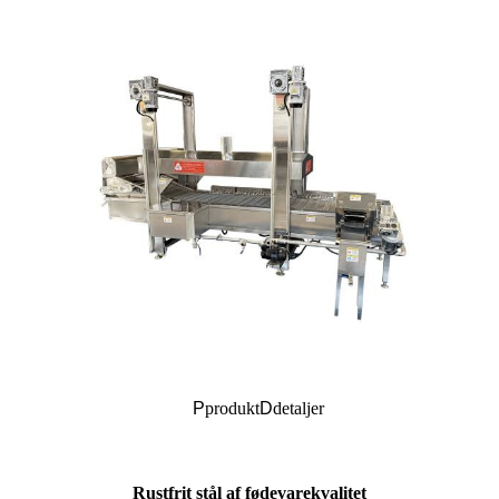
P
produkt
D
detaljer
Rustfrit stål af fødevarekvalitet