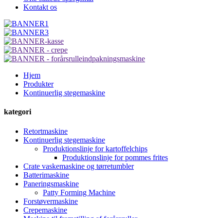
Kontakt os
Hjem
Produkter
Kontinuerlig stegemaskine
kategori
Retortmaskine
Kontinuerlig stegemaskine
Produktionslinje for kartoffelchips
Produktionslinje for pommes frites
Crate vaskemaskine og tørretumbler
Batterimaskine
Paneringsmaskine
Patty Forming Machine
Forstøvermaskine
Crepemaskine