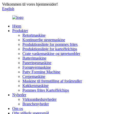
Velkommen til vores hjemmesider!
English
Hjem
Produkter
Retortmaskine
Kontinuerlig stegemaskine
Produktionslinje for pommes frites
Produktionslinje for kartoffelchips
Crate vaskemaskine og tørretumbler
Batterimaskine
Paneringsmaskine
Forstøvermaskine
Patty Forming Machine
Crepemaskine
Maskine til fremstilling af forårsruller
Køkkenmaskine
Pommes frites Kartoffelchips
Nyheder
Virksomhedsnyheder
Branchenyheder
Om os
Ofte stillede spørgsmål