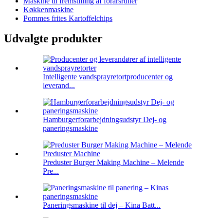
Maskine til fremstilling af forårsruller
Køkkenmaskine
Pommes frites Kartoffelchips
Udvalgte produkter
Intelligente vandsprayretortproducenter og
leverand...
Hamburgerforarbejdningsudstyr Dej- og
paneringsmaskine
Preduster Burger Making Machine – Melende
Pre...
Paneringsmaskine til dej – Kina Batt...