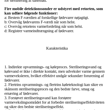
for sterilisering af dåsemad.
Fire mobile detektionssonder er udstyret med retorten, som
kan udføre følgende funktioner:
a: Bestem F-værdien af ​​forskellige fødevarer nøjagtigt.
b: Overvåg fødevarens F-værdi når som helst.
c: Overvåg retortens varmefordeling når som helst.
d: Registrer varmeindtrængning af fødevarer.
Karakteristika
1. Indirekte opvarmnings- og køleproces. Steriliseringsvand og
kølevand er ikke i direkte kontakt, men udveksler varme gennem
varmeveksleren, hvilket effektivt undgår sekundær forurening af
fødevarer.
2. Flertrins opvarmnings- og flertrins køleteknologi kan sikre en
skånsom steriliseringsproces og den bedste farve, smag og
ernæring af fødevarer.
3. Forstøvet steriliseringsvand kan forstørre
varmevekslingsområdet for at forbedre steriliseringseffektiviteten
og sikre den bedste steriliseringseffekt.