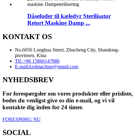
Dåsefoder til kæledyr Sterilisator
Retort Maskine Damp ...
KONTAKT OS
No.6056 Longhua Street, Zhucheng City, Shandong-
provinsen, Kina
Tlf.:
+86 15866147886
E-mail:
kxdmachine@gmail.com
NYHEDSBREV
For forespørgsler om vores produkter eller prisliste,
bedes du venligst give os din e-mail, og vi vil
kontakte dig inden for 24 timer.
FORESPØRG NU
SOCIAL