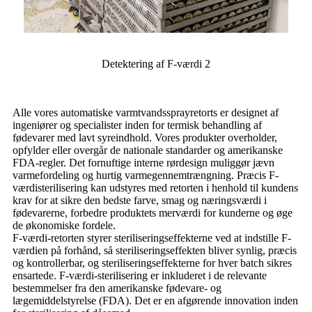
Detektering af F-værdi 2
Alle vores automatiske varmtvandssprayretorts er designet af
ingeniører og specialister inden for termisk behandling af
fødevarer med lavt syreindhold. Vores produkter overholder,
opfylder eller overgår de nationale standarder og amerikanske
FDA-regler. Det fornuftige interne rørdesign muliggør jævn
varmefordeling og hurtig varmegennemtrængning. Præcis F-
værdisterilisering kan udstyres med retorten i henhold til kundens
krav for at sikre den bedste farve, smag og næringsværdi i
fødevarerne, forbedre produktets merværdi for kunderne og øge
de økonomiske fordele.
F-værdi-retorten styrer steriliseringseffekterne ved at indstille F-
værdien på forhånd, så steriliseringseffekten bliver synlig, præcis
og kontrollerbar, og steriliseringseffekterne for hver batch sikres
ensartede. F-værdi-sterilisering er inkluderet i de relevante
bestemmelser fra den amerikanske fødevare- og
lægemiddelstyrelse (FDA). Det er en afgørende innovation inden