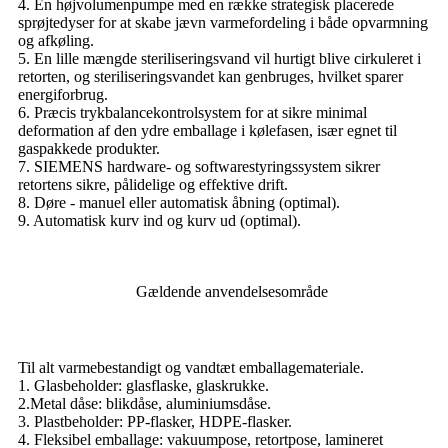
4. En højvolumenpumpe med en række strategisk placerede
sprøjtedyser for at skabe jævn varmefordeling i både opvarmning
og afkøling.
5. En lille mængde steriliseringsvand vil hurtigt blive cirkuleret i
retorten, og steriliseringsvandet kan genbruges, hvilket sparer
energiforbrug.
6. Præcis trykbalancekontrolsystem for at sikre minimal
deformation af den ydre emballage i kølefasen, især egnet til
gaspakkede produkter.
7. SIEMENS hardware- og softwarestyringssystem sikrer
retortens sikre, pålidelige og effektive drift.
8. Døre - manuel eller automatisk åbning (optimal).
9. Automatisk kurv ind og kurv ud (optimal).
Gældende anvendelsesområde
Til alt varmebestandigt og vandtæt emballagemateriale.
1. Glasbeholder: glasflaske, glaskrukke.
2.Metal dåse: blikdåse, aluminiumsdåse.
3. Plastbeholder: PP-flasker, HDPE-flasker.
4. Fleksibel emballage: vakuumpose, retortpose, lamineret