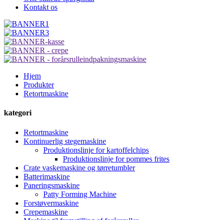
Kontakt os
Hjem
Produkter
Retortmaskine
kategori
Retortmaskine
Kontinuerlig stegemaskine
Produktionslinje for kartoffelchips
Produktionslinje for pommes frites
Crate vaskemaskine og tørretumbler
Batterimaskine
Paneringsmaskine
Patty Forming Machine
Forstøvermaskine
Crepemaskine