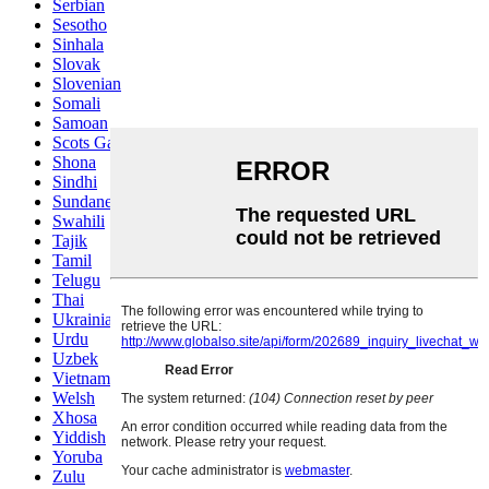
Serbian
Sesotho
Sinhala
Slovak
Slovenian
Somali
Samoan
Scots Gaelic
Shona
Sindhi
Sundanese
Swahili
Tajik
Tamil
Telugu
Thai
Ukrainian
Urdu
Uzbek
Vietnamese
Welsh
Xhosa
Yiddish
Yoruba
Zulu