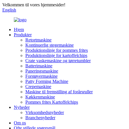
Velkommen til vores hjemmesider!
English
Hjem
Produkter
Retortmaskine
Kontinuerlig stegemaskine
Produktionslinje for pommes frites
Produktionslinje for kartoffelchips
Crate vaskemaskine og tørretumbler
Batterimaskine
Paneringsmaskine
Forstøvermaskine
Patty Forming Machine
Crepemaskine
Maskine til fremstilling af forårsruller
Køkkenmaskine
Pommes frites Kartoffelchips
Nyheder
Virksomhedsnyheder
Branchenyheder
Om os
Ofte stillede spørgsmål