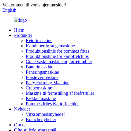
Velkommen til vores hjemmesider!
English
Hjem
Produkter
Retortmaskine
Kontinuerlig stegemaskine
Produktionslinje for pommes frites
Produktionslinje for kartoffelchips
Crate vaskemaskine og tørretumbler
Batterimaskine
Paneringsmaskine
Forstøvermaskine
Patty Forming Machine
Crepemaskine
Maskine til fremstilling af forårsruller
Køkkenmaskine
Pommes frites Kartoffelchips
Nyheder
Virksomhedsnyheder
Branchenyheder
Om os
Ofte stillede spørgsmål