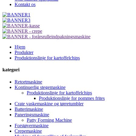
Kontakt os
Hjem
Produkter
Produktionslinje for kartoffelchips
kategori
Retortmaskine
Kontinuerlig stegemaskine
Produktionslinje for kartoffelchips
Produktionslinje for pommes frites
Crate vaskemaskine og tørretumbler
Batterimaskine
Paneringsmaskine
Patty Forming Machine
Forstøvermaskine
Crepemaskine