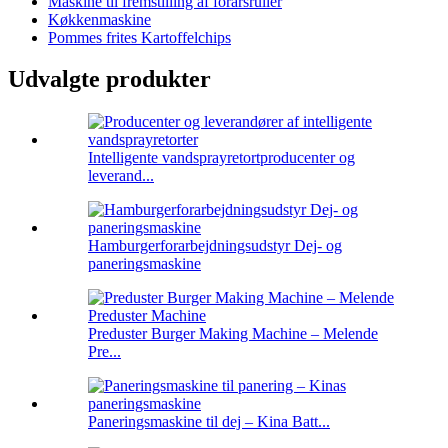
Maskine til fremstilling af forårsruller
Køkkenmaskine
Pommes frites Kartoffelchips
Udvalgte produkter
Intelligente vandsprayretortproducenter og
leverand...
Hamburgerforarbejdningsudstyr Dej- og
paneringsmaskine
Preduster Burger Making Machine – Melende
Pre...
Paneringsmaskine til dej – Kina Batt...