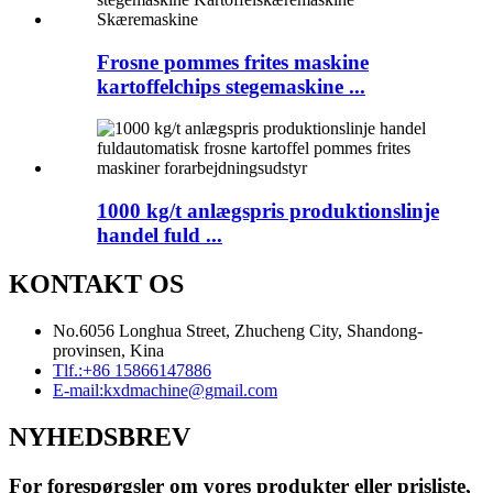
Frosne pommes frites maskine
kartoffelchips stegemaskine ...
1000 kg/t anlægspris produktionslinje
handel fuld ...
KONTAKT OS
No.6056 Longhua Street, Zhucheng City, Shandong-
provinsen, Kina
Tlf.:
+86 15866147886
E-mail:
kxdmachine@gmail.com
NYHEDSBREV
For forespørgsler om vores produkter eller prisliste,