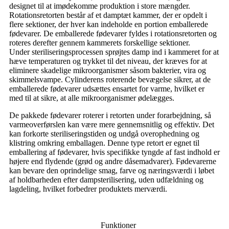
designet til at imødekomme produktion i store mængder.
Rotationsretorten består af et damptæt kammer, der er opdelt i
flere sektioner, der hver kan indeholde en portion emballerede
fødevarer. De emballerede fødevarer fyldes i rotationsretorten og
roteres derefter gennem kammerets forskellige sektioner.
Under steriliseringsprocessen sprøjtes damp ind i kammeret for at
hæve temperaturen og trykket til det niveau, der kræves for at
eliminere skadelige mikroorganismer såsom bakterier, vira og
skimmelsvampe. Cylinderens roterende bevægelse sikrer, at de
emballerede fødevarer udsættes ensartet for varme, hvilket er
med til at sikre, at alle mikroorganismer ødelægges.
De pakkede fødevarer roterer i retorten under forarbejdning, så
varmeoverførslen kan være mere gennemsnitlig og effektiv. Det
kan forkorte steriliseringstiden og undgå overophedning og
klistring omkring emballagen. Denne type retort er egnet til
emballering af fødevarer, hvis specifikke tyngde af fast indhold er
højere end flydende (grød og andre dåsemadvarer). Fødevarerne
kan bevare den oprindelige smag, farve og næringsværdi i løbet
af holdbarheden efter dampsterilisering, uden udfældning og
lagdeling, hvilket forbedrer produktets merværdi.
Funktioner