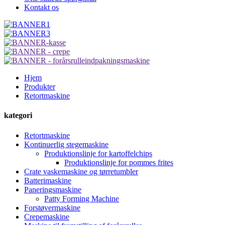
Kontakt os
Hjem
Produkter
Retortmaskine
kategori
Retortmaskine
Kontinuerlig stegemaskine
Produktionslinje for kartoffelchips
Produktionslinje for pommes frites
Crate vaskemaskine og tørretumbler
Batterimaskine
Paneringsmaskine
Patty Forming Machine
Forstøvermaskine
Crepemaskine