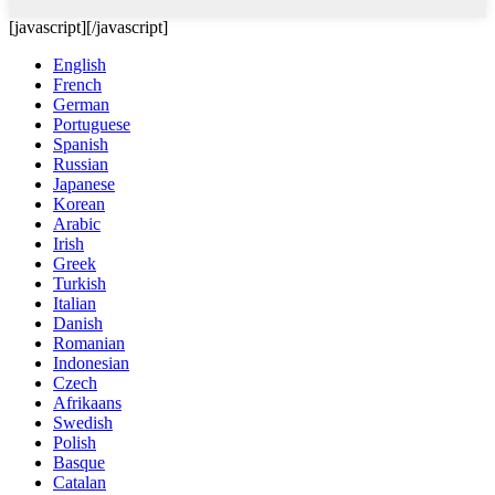
[javascript]
[/javascript]
English
French
German
Portuguese
Spanish
Russian
Japanese
Korean
Arabic
Irish
Greek
Turkish
Italian
Danish
Romanian
Indonesian
Czech
Afrikaans
Swedish
Polish
Basque
Catalan