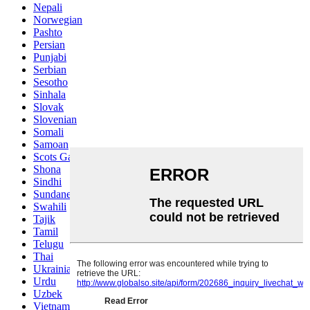
Nepali
Norwegian
Pashto
Persian
Punjabi
Serbian
Sesotho
Sinhala
Slovak
Slovenian
Somali
Samoan
Scots Gaelic
Shona
Sindhi
Sundanese
Swahili
Tajik
Tamil
Telugu
Thai
Ukrainian
Urdu
Uzbek
Vietnamese