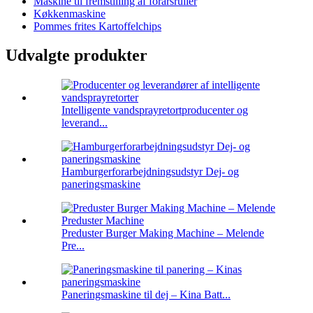
Maskine til fremstilling af forårsruller
Køkkenmaskine
Pommes frites Kartoffelchips
Udvalgte produkter
Intelligente vandsprayretortproducenter og
leverand...
Hamburgerforarbejdningsudstyr Dej- og
paneringsmaskine
Preduster Burger Making Machine – Melende
Pre...
Paneringsmaskine til dej – Kina Batt...