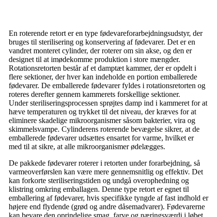
En roterende retort er en type fødevareforarbejdningsudstyr, der
bruges til sterilisering og konservering af fødevarer. Det er en
vandret monteret cylinder, der roterer om sin akse, og den er
designet til at imødekomme produktion i store mængder.
Rotationsretorten består af et damptæt kammer, der er opdelt i
flere sektioner, der hver kan indeholde en portion emballerede
fødevarer. De emballerede fødevarer fyldes i rotationsretorten og
roteres derefter gennem kammerets forskellige sektioner.
Under steriliseringsprocessen sprøjtes damp ind i kammeret for at
hæve temperaturen og trykket til det niveau, der kræves for at
eliminere skadelige mikroorganismer såsom bakterier, vira og
skimmelsvampe. Cylinderens roterende bevægelse sikrer, at de
emballerede fødevarer udsættes ensartet for varme, hvilket er
med til at sikre, at alle mikroorganismer ødelægges.
De pakkede fødevarer roterer i retorten under forarbejdning, så
varmeoverførslen kan være mere gennemsnitlig og effektiv. Det
kan forkorte steriliseringstiden og undgå overophedning og
klistring omkring emballagen. Denne type retort er egnet til
emballering af fødevarer, hvis specifikke tyngde af fast indhold er
højere end flydende (grød og andre dåsemadvarer). Fødevarerne
kan bevare den oprindelige smag, farve og næringsværdi i løbet