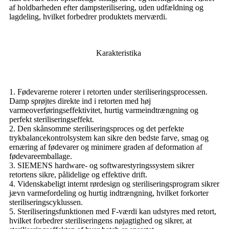
af holdbarheden efter dampsterilisering, uden udfældning og
lagdeling, hvilket forbedrer produktets merværdi.
Karakteristika
1. Fødevarerne roterer i retorten under steriliseringsprocessen.
Damp sprøjtes direkte ind i retorten med høj
varmeoverføringseffektivitet, hurtig varmeindtrængning og
perfekt steriliseringseffekt.
2. Den skånsomme steriliseringsproces og det perfekte
trykbalancekontrolsystem kan sikre den bedste farve, smag og
ernæring af fødevarer og minimere graden af ​​deformation af
fødevareemballage.
3. SIEMENS hardware- og softwarestyringssystem sikrer
retortens sikre, pålidelige og effektive drift.
4. Videnskabeligt internt rørdesign og steriliseringsprogram sikrer
jævn varmefordeling og hurtig indtrængning, hvilket forkorter
steriliseringscyklussen.
5. Steriliseringsfunktionen med F-værdi kan udstyres med retort,
hvilket forbedrer steriliseringens nøjagtighed og sikrer, at