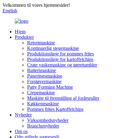
Velkommen til vores hjemmesider!
English
Hjem
Produkter
Retortmaskine
Kontinuerlig stegemaskine
Produktionslinje for pommes frites
Produktionslinje for kartoffelchips
Crate vaskemaskine og tørretumbler
Batterimaskine
Paneringsmaskine
Forstøvermaskine
Patty Forming Machine
Crepemaskine
Maskine til fremstilling af forårsruller
Køkkenmaskine
Pommes frites Kartoffelchips
Nyheder
Virksomhedsnyheder
Branchenyheder
Om os
Ofte stillede spørgsmål