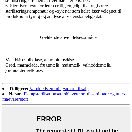
steriliseringseffekten af ​​hver batch er ensartet.
6. Steriliseringsrekorderen er tilgængelig til at registrere
steriliseringstemperatur og -tryk når som helst, især velegnet til
produktionsstyring og analyse af videnskabelige data.
Gældende anvendelsesområde
Metaldåse: blikdåse, aluminiumsdåse.
Grød, marmelade, frugtmælk, majsmælk, valnøddemælk,
jordnøddemælk osv.
Tidligere:
Vandnedsænkningsretort til salg
Næste:
Dampsterilisationsautoklaveretort til sardinger og tune-
madvareretort