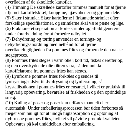
overfladen af ​​de skrællede kartofler.
(4) Trimning De skrællede kartofler trimmes manuelt for at fjerne
ufjernet kartoffelskræl, knopøjne, ujævnheder og grønne dele.
(5) Skær i strimler. Skær kartoflerne i firkantede strimler efter
forskellige specifikationer, og strimlerne skal være pæne og lige.
(6) Fraktioneret separation af korte strimler og affald genereret
under forarbejdning for at forbedre udbyttet.
(7) Dehydrering og tørring anvender en tørrings- og
dehydreringsanordning med netbånd for at fjerne
overfladefugtigheden fra pommes frites og forberede den næste
stegeproces.
(8) Pommes frites steges i varm olie i kort tid, fiskes derefter op,
og den overskydende olie filtreres fra, så den unikke
kartoffelaroma fra pommes frites kan steges.
(9) Lynfrosne pommes frites forkøles og sendes til
lynfrysningsudstyr til dybfrysning og lynfrysning, så
krystallisationen i pommes frites er ensartet, hvilket er praktisk til
langvarig opbevaring, bevarelse af friskheden og den oprindelige
smag.
(10) Køling af poser og poser kan udføres manuelt eller
automatisk. Under emballeringsprocessen bør tiden forkortes så
meget som muligt for at undgå fugtabsorption og optøning af
dybfrosne pommes frites, hvilket vil påvirke produktkvaliteten.
Opbevares på køl umiddelbart efter emballering.