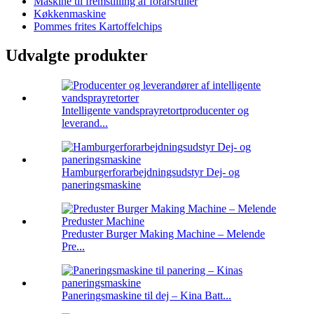
Maskine til fremstilling af forårsruller
Køkkenmaskine
Pommes frites Kartoffelchips
Udvalgte produkter
Intelligente vandsprayretortproducenter og
leverand...
Hamburgerforarbejdningsudstyr Dej- og
paneringsmaskine
Preduster Burger Making Machine – Melende
Pre...
Paneringsmaskine til dej – Kina Batt...