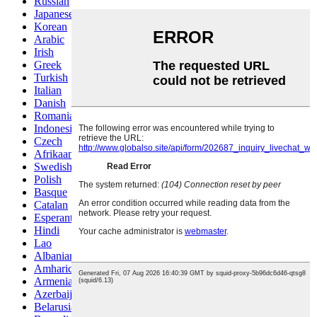
Russian
Japanese
Korean
Arabic
Irish
Greek
Turkish
Italian
Danish
Romanian
Indonesian
Czech
Afrikaans
Swedish
Polish
Basque
Catalan
Esperanto
Hindi
Lao
Albanian
Amharic
Armenian
Azerbaijani
Belarusian