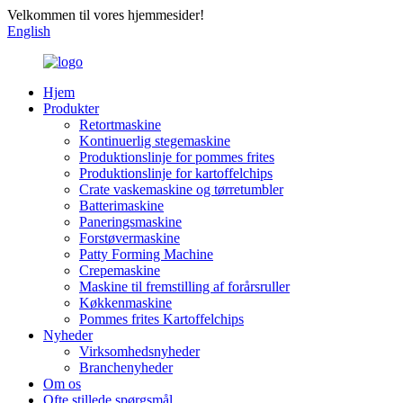
Velkommen til vores hjemmesider!
English
Hjem
Produkter
Retortmaskine
Kontinuerlig stegemaskine
Produktionslinje for pommes frites
Produktionslinje for kartoffelchips
Crate vaskemaskine og tørretumbler
Batterimaskine
Paneringsmaskine
Forstøvermaskine
Patty Forming Machine
Crepemaskine
Maskine til fremstilling af forårsruller
Køkkenmaskine
Pommes frites Kartoffelchips
Nyheder
Virksomhedsnyheder
Branchenyheder
Om os
Ofte stillede spørgsmål