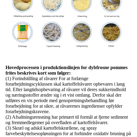
Hovedprocessen i produktionslinjen for dybfrosne pommes
frites beskrives kort som følger:
(1) Forindstilling af råvarer For at forlænge
forarbejdningscyklussen skal kartoffelråvarer opbevares i lang
tid. Efter langtidsopbevaring af råvarer vil deres sukkerindhold
og næringsstoffer ændre sig i et vist omfang. Derfor skal der
udføres en vis periode med genopretningsbehandling før
forarbejdning for at sikre, at råvarernes ingredienser opfylder
forarbejdningskravene.
(2) Afsaltningsrensning har primært til formål at fjerne sediment
og fremmedlegemer på overfladen af ​​kartoffelråvarer.
(3) Skræl og adskil kartoffelskrællene, og spray
farvebeskyttelsesopløsningen for at forhindre oxidativ bruning på