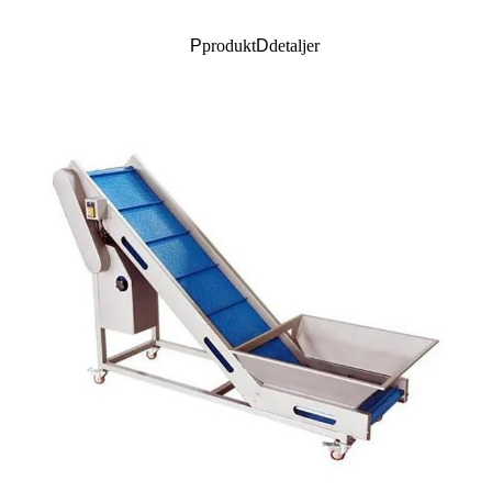
P
produkt
D
detaljer