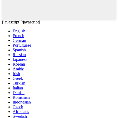
[javascript]
[/javascript]
English
French
German
Portuguese
Spanish
Russian
Japanese
Korean
Arabic
Irish
Greek
Turkish
Italian
Danish
Romanian
Indonesian
Czech
Afrikaans
Swedish