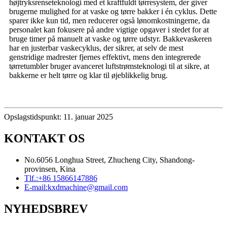
højtryksrenseteknologi med et kraftfuldt tørresystem, der giver
brugerne mulighed for at vaske og tørre bakker i én cyklus. Dette
sparer ikke kun tid, men reducerer også lønomkostningerne, da
personalet kan fokusere på andre vigtige opgaver i stedet for at
bruge timer på manuelt at vaske og tørre udstyr. Bakkevaskeren
har en justerbar vaskecyklus, der sikrer, at selv de mest
genstridige madrester fjernes effektivt, mens den integrerede
tørretumbler bruger avanceret luftstrømsteknologi til at sikre, at
bakkerne er helt tørre og klar til øjeblikkelig brug.
Opslagstidspunkt: 11. januar 2025
KONTAKT OS
No.6056 Longhua Street, Zhucheng City, Shandong-
provinsen, Kina
Tlf.:
+86 15866147886
E-mail:
kxdmachine@gmail.com
NYHEDSBREV